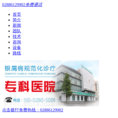
02886129902
免费通话
首页
简介
新闻
团队
技术
咨询
设备
路线
点击拨打免费热线：02886129902