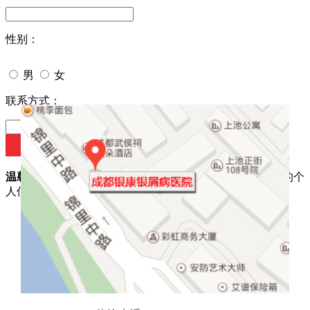
性别：
男
女
今天日期：
联系方式：
温馨提示：
您所填的信息我们将及时反馈给医生诊断，您的个
人信息我们承诺绝对保密！