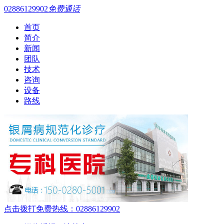
02886129902
免费通话
首页
简介
新闻
团队
技术
咨询
设备
路线
点击拨打免费热线：02886129902