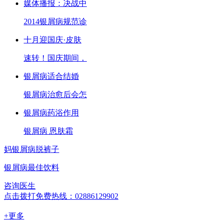
媒体播报：决战中
2014银屑病规范诊
十月迎国庆·皮肤
速转！国庆期间，
银屑病适合结婚
银屑病治愈后会怎
银屑病药浴作用
银屑病 恩肤霜
妈银屑病脱裤子
银屑病最佳饮料
咨询医生
点击拨打免费热线：02886129902
+更多