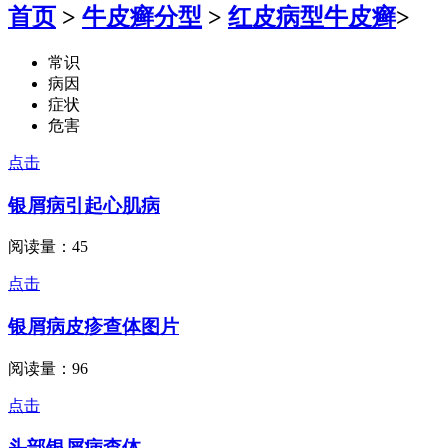
首页
>
牛皮癣分型
>
红皮病型牛皮癣
>
常识
病因
症状
危害
点击
银屑病引起心肌病
阅读量：45
点击
银屑病皮疹查体图片
阅读量：96
点击
头部银屑病查体