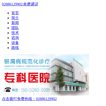
02886129902
免费通话
首页
简介
新闻
团队
技术
咨询
设备
路线
点击拨打免费热线：02886129902