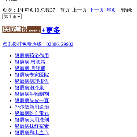
页次：1/4 每页10 总数37 首页 上一页
下一页
尾页
转到:
+更多
点击拨打免费热线：02886129902
银屑病药浴作用
银屑病 恩肤霜
银屑病 月经期
银屑病专家医院
银屑病病理报告
银屑病泡冷泉
银屑病生物制剂
银屑病头皮一直
扑尔敏新用途治
银屑病吃血毒丸
银屑病头用洗剂
银屑病抹红霉素
银屑病和出血点