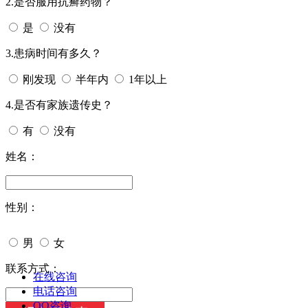
2.是否服用抗癣药物？
是
没有
3.患病时间有多久？
刚发现
半年内
1年以上
4.是否有家族遗传史？
有
没有
姓名：
性别：
男
女
今天日期：
联系方式：
在线咨询
电话咨询
QQ咨询