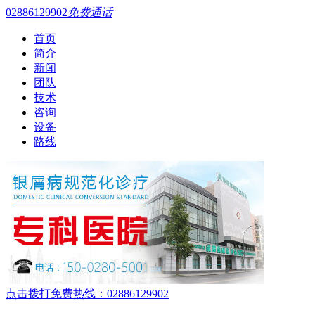
02886129902
免费通话
首页
简介
新闻
团队
技术
咨询
设备
路线
点击拨打免费热线：02886129902