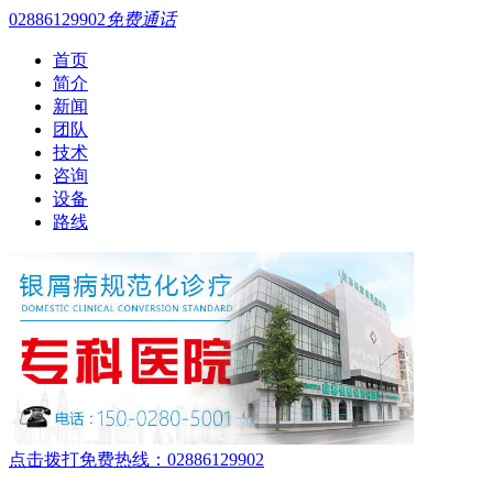
02886129902
免费通话
首页
简介
新闻
团队
技术
咨询
设备
路线
点击拨打免费热线：02886129902