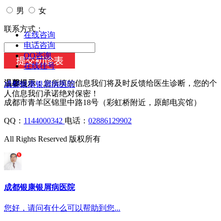
男
女
今天日期：
联系方式：
在线咨询
电话咨询
QQ咨询
在线挂号
温馨提示：
您所填的信息我们将及时反馈给医生诊断，您的个
成都银康银屑病医院
人信息我们承诺绝对保密！
成都市青羊区锦里中路18号（彩虹桥附近，原邮电宾馆）
QQ：
1144000342
电话：
02886129902
All Rights Reserved 版权所有
成都银康银屑病医院
您好，请问有什么可以帮助到您...