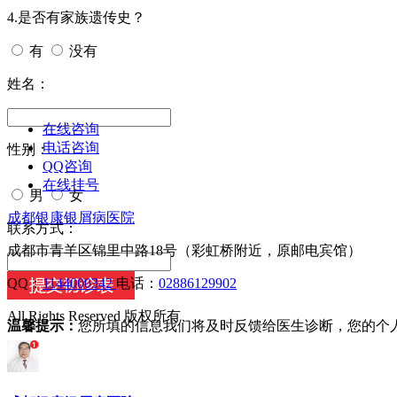
4.是否有家族遗传史？
有
没有
姓名：
在线咨询
电话咨询
性别：
QQ咨询
在线挂号
男
女
成都银康银屑病医院
今天日期：
联系方式：
成都市青羊区锦里中路18号（彩虹桥附近，原邮电宾馆）
QQ：
1144000342
电话：
02886129902
All Rights Reserved 版权所有
温馨提示：
您所填的信息我们将及时反馈给医生诊断，您的个