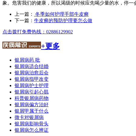
象。危害我们的健康，所以渴级的时候应先喝少量的水，停一
上一篇：
冬季如何护理手部牛皮癣
下一篇：
牛皮癣的预防护理要怎么做
点击拨打免费热线：02886129902
+更多
银屑病药 吡
银屑病适合结婚
银屑病治愈后会
银屑病指甲改变
银屑病护士护理
银屑病引起心肌
科普银屑病药物
银屑病偏方治好
银屑甲属于什么
微卡对银屑病
银屑病影响骨头
银屑病怎么辨证