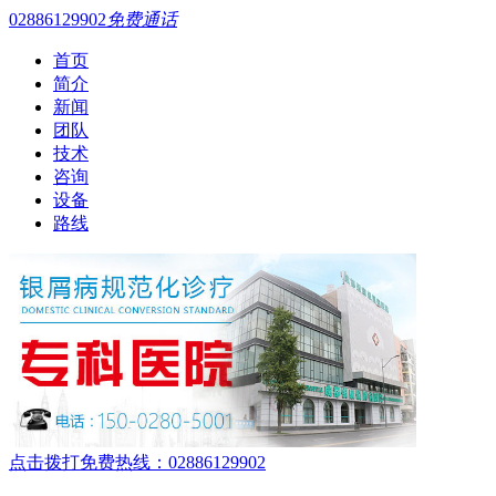
02886129902
免费通话
首页
简介
新闻
团队
技术
咨询
设备
路线
点击拨打免费热线：02886129902