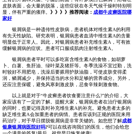
皮肤表面，会大量的脱落，这些症状在冬天气候干燥时特别明
显，伴有严重的瘙痒。
》》》》推荐阅读：
成都牛皮癣医院哪
家好
银屑病是一种遗传性皮肤病，患者机体对维生素A的利用
有先天性缺陷。研究表明，银屑病患者血清中维生素A的含量
明显低于正常人。因此，对银屑病患者补充维生素A，可有效
缓解银屑病的症状。患者可口服或肌肉注射维生素A。
银屑病患者平时可以多吃富含维生素A的食物，如胡萝
卜、白薯、鱼肝油、绿叶菜及猪肝等。冬季洗澡不宜过勤，洗
时较好不用肥皂，洗澡后要搽用护肤油脂，可使皮肤变得柔
润，鳞屑减少，并保持适当的水分和足够的营养成分。另外，
还应注意保暖，避免风寒刺激皮肤，忌食辛辣刺激食物。
以上就是对于“牛皮癣患者饮食要注意什么?”的介绍，大
家应该有了一定的了解。提醒大家，银屑病患者在治疗银屑病
的同时，也要记得及时补充维生素A的补充。避免患者太多的
缺乏维生素A会加重患者的病情。患者应该到正规的医院来用
药治疗，对于早日摆脱银屑病是非常关键的。如您想了解
成都
银康银屑病医院好吗
?
可以在线咨询我们的医生，他们会给您
一个满意的答复!最后，祝您早日恢复健康!