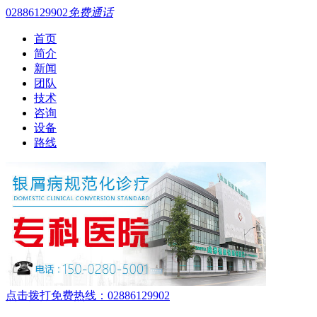
02886129902
免费通话
首页
简介
新闻
团队
技术
咨询
设备
路线
点击拨打免费热线：02886129902