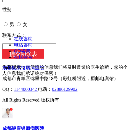
性别：
男
女
今天日期：
联系方式：
在线咨询
电话咨询
QQ咨询
在线挂号
温馨提示：
您所填的信息我们将及时反馈给医生诊断，您的个
成都银康银屑病医院
人信息我们承诺绝对保密！
成都市青羊区锦里中路18号（彩虹桥附近，原邮电宾馆）
QQ：
1144000342
电话：
02886129902
All Rights Reserved 版权所有
成都银康银屑病医院