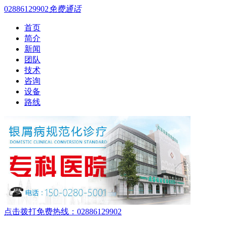
02886129902
免费通话
首页
简介
新闻
团队
技术
咨询
设备
路线
点击拨打免费热线：02886129902