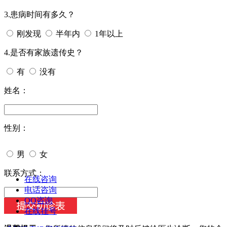
3.患病时间有多久？
刚发现
半年内
1年以上
4.是否有家族遗传史？
有
没有
姓名：
性别：
男
女
今天日期：
联系方式：
在线咨询
电话咨询
QQ咨询
在线挂号