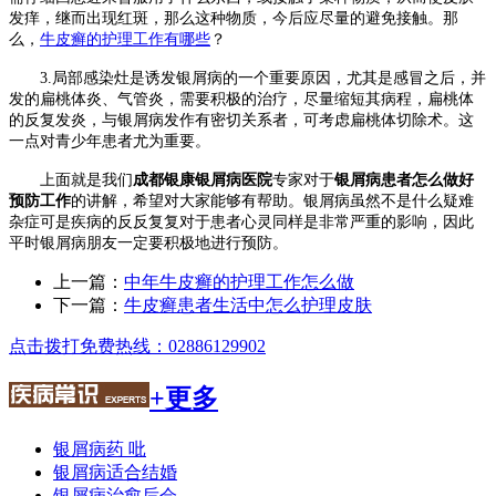
发痒，继而出现红斑，那么这种物质，今后应尽量的避免接触。那
么，
牛皮癣的护理工作有哪些
？
3.局部感染灶是诱发银屑病的一个重要原因，尤其是感冒之后，并
发的扁桃体炎、气管炎，需要积极的治疗，尽量缩短其病程，扁桃体
的反复发炎，与银屑病发作有密切关系者，可考虑扁桃体切除术。这
一点对青少年患者尤为重要。
上面就是我们
成都银康银屑病医院
专家对于
银屑病患者怎么做好
预防工作
的讲解，希望对大家能够有帮助。银屑病虽然不是什么疑难
杂症可是疾病的反反复复对于患者心灵同样是非常严重的影响，因此
平时银屑病朋友一定要积极地进行预防。
上一篇：
中年牛皮癣的护理工作怎么做
下一篇：
牛皮癣患者生活中怎么护理皮肤
点击拨打免费热线：02886129902
+更多
银屑病药 吡
银屑病适合结婚
银屑病治愈后会