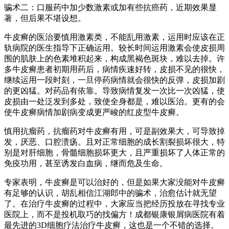
骗术二：口服药中加少数激素或加有些抗癌药，近期效果显
著，但后果不堪设想。
牛皮癣的医治要慎用激素类，不能乱用激素，运用时应该在正
轨病院的医生指导下正确运用。较长时间运用激素会使皮损周
围的肌肤上的色素堆积起来，构成黑褐色斑块，难以去掉。许
多牛皮癣患者初期用药后，病情疾速好转，皮损不见的很快，
继续运用一段时刻，一旦停药病情就会很快的反弹，皮损加剧
的更凶猛。对药品有依靠。导致病情复发一次比一次凶猛，使
皮损由一处泛发到多处，致使全身都是，难以医治。更有的会
使牛皮癣病情加剧病变成更严峻的红皮型牛皮癣。
慎用抗瘤药，抗瘤药对牛皮癣有用，可是副效果大，可导致掉
发，厌恶、口腔溃疡。且对正常细胞的成长割裂损坏很大，特
别是对肝细胞，骨髓细胞损坏更大，且严重损坏了人体正常的
免疫功用，甚至诱发白血病，继而危及生命。
专家表明，牛皮癣是可以治好的，但是如果大家没能对牛皮癣
有足够的认识，胡乱相信江湖郎中的骗术，治愈估计就无望
了。在治疗牛皮癣的过程中，大家应当把经历投放在寻找专业
医院上，而不是投机取巧的找偏方！成都银康银屑病医院有着
最先进的3D细胞疗法治疗牛皮癣，这也是一个不错的选择。