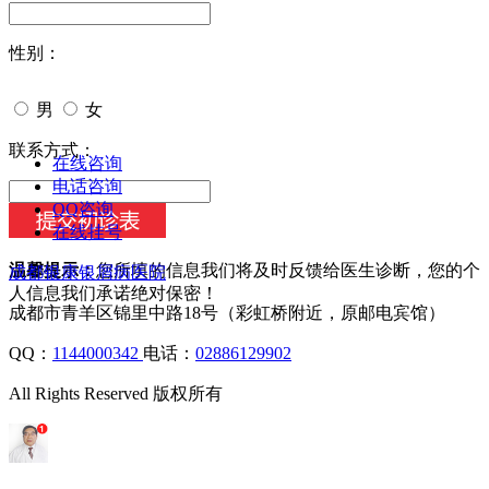
性别：
男
女
今天日期：
联系方式：
在线咨询
电话咨询
QQ咨询
在线挂号
温馨提示：
您所填的信息我们将及时反馈给医生诊断，您的个
成都银康银屑病医院
人信息我们承诺绝对保密！
成都市青羊区锦里中路18号（彩虹桥附近，原邮电宾馆）
QQ：
1144000342
电话：
02886129902
All Rights Reserved 版权所有