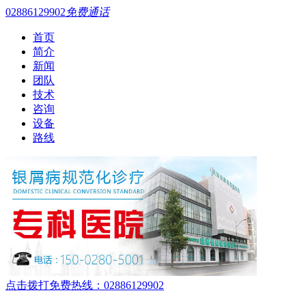
02886129902
免费通话
首页
简介
新闻
团队
技术
咨询
设备
路线
点击拨打免费热线：02886129902