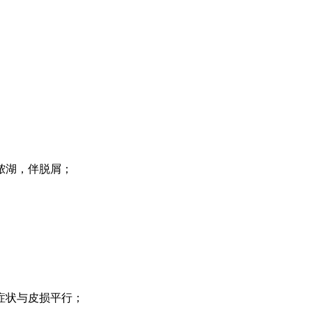
脓湖，伴脱屑；
症状与皮损平行；