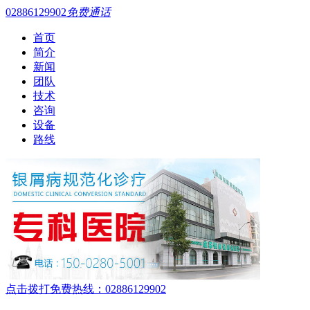
02886129902
免费通话
首页
简介
新闻
团队
技术
咨询
设备
路线
点击拨打免费热线：02886129902