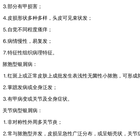
⒊部分有甲损害；
⒋皮损形状多种多样，头皮可见束状发；
⒌自觉不同程度瘙痒；
⒍病情慢性，易复发；
⒎特征性组织病理特征。
脓胞型银屑病：
⒈红斑上或正常皮肤上成批发生表浅性无菌性小脓胞，可形成
⒉掌蹠发病或全身泛发；
⒊有甲病变或关节及全身症状。
关节病型银屑病：
⒈非对称性外周多关节炎；
⒉常与脓胞型并发，皮损呈急性广泛分布，或呈蛎壳状，关节