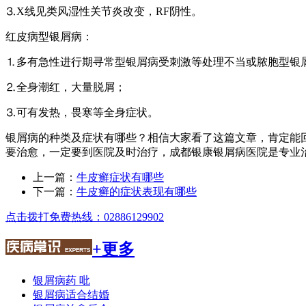
⒊X线见类风湿性关节炎改变，RF阴性。
红皮病型银屑病：
⒈多有急性进行期寻常型银屑病受刺激等处理不当或脓胞型银
⒉全身潮红，大量脱屑；
⒊可有发热，畏寒等全身症状。
银屑病的种类及症状有哪些？相信大家看了这篇文章，肯定能
要治愈，一定要到医院及时治疗，成都银康银屑病医院是专业
上一篇：
牛皮癣症状有哪些
下一篇：
牛皮癣的症状表现有哪些
点击拨打免费热线：02886129902
+更多
银屑病药 吡
银屑病适合结婚