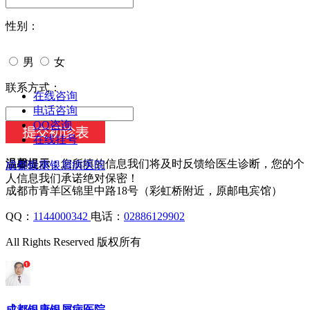
性别：
男
女
今天日期：
联系方式：
在线咨询
电话咨询
QQ咨询
在线挂号
温馨提示：
您所填的信息我们将及时反馈给医生诊断，您的个
成都银康银屑病医院
人信息我们承诺绝对保密！
成都市青羊区锦里中路18号（彩虹桥附近，原邮电宾馆）
QQ：
1144000342
电话：
02886129902
All Rights Reserved 版权所有
成都银康银屑病医院