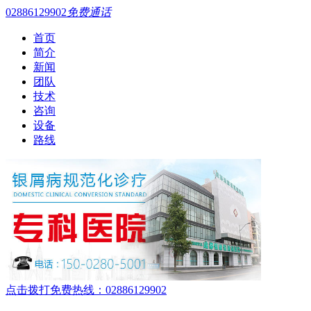
02886129902
免费通话
首页
简介
新闻
团队
技术
咨询
设备
路线
点击拨打免费热线：02886129902