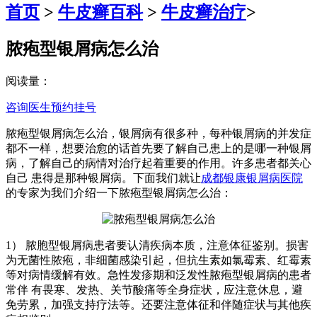
首页
>
牛皮癣百科
>
牛皮癣治疗
>
脓疱型银屑病怎么治
阅读量：
咨询医生
预约挂号
脓疱型银屑病怎么治，银屑病有很多种，每种银屑病的并发症
都不一样，想要治愈的话首先要了解自己患上的是哪一种银屑
病，了解自己的病情对治疗起着重要的作用。许多患者都关心
自己 患得是那种银屑病。下面我们就让
成都银康银屑病医院
的专家为我们介绍一下脓疱型银屑病怎么治：
1） 脓胞型银屑病患者要认清疾病本质，注意体征鉴别。损害
为无菌性脓疱，非细菌感染引起，但抗生素如氯霉素、红霉素
等对病情缓解有效。急性发疹期和泛发性脓疱型银屑病的患者
常伴 有畏寒、发热、关节酸痛等全身症状，应注意休息，避
免劳累，加强支持疗法等。还要注意体征和伴随症状与其他疾