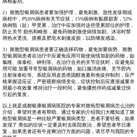
病相鉴别。
2）脓胞型银屑病患者要加强护理，避免刺激。急性发疹期或
病程中，约26%病例有关节症状，15%病例有黏膜损害，52%
病例指（趾）甲受累，治疗中应加强对这些受累部位的护理，
防止关节 损伤和畸形，避免药物刺激使病情加剧。沐浴时禁
用热水烫洗、搓擦及肥皂水刺激皮损，以防继发感染。
3）脓胞型银屑病患者要正确选择药物，避免加重病势。脓胞
型银屑病患者在治疗中应避免应用可能使病情加剧的药物，如
氯喹、保泰松、砷剂等。在治疗合并的关节症状时，应避免应
用可能 加重寻常型银屑病的药物，如口服消炎痛、关节腔内
注射保泰松等。系统应用皮质类固醇激素和免疫抑制剂，应严
格掌握适应证，严密观察病情变化，症状控制后应逐渐减量并
用最小有效量 维持治疗一段时间，避免骤然停药或减量过快
引起的复发。
以上就是成都银康银屑病医院的专家对脓疱型银屑病怎么治的
介绍，希望对患者有帮助。通过专家的介绍我们大概知道了脓
疱型银屑病是一种比较严重银屑病类型，患者不要轻视，如果
发现了 类似的症状一定要及时去医院救治，希望患者早日康
复，如果患者还有牛皮癣治疗方面的问题，请尽早与我院的专