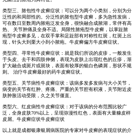
类型三、脓包性牛皮癣症状：可以分为两个小类别，分别为分
泛性的和局部性的。分泛性的脓包型牛皮癣，多为急性发病，
可在数日至数周内脓疱泛发全身，很快融合成脓湖，常伴有高
热、 关节肿痛及全身不适。局限性脓疱型牛皮癣，以掌趾脓
疱型牛皮癣多见，在双手掌和足趾部有对称性红斑，红斑上出
现，针头大到栗大小到小脓疱。牛皮癣偏方牛皮癣症状。
类型四、寻常性牛皮癣症状：就是我们所说的皮疹，一般发生
于头皮、去干和四肢伸侧，表现为皮肤上出现红色的丘疹，渐
扩大融合成斑片或斑块，表面有较厚的银白色磷屑，形状不规
则。 治疗牛皮癣最好的药牛皮癣症状。
类型五、关节病性牛皮癣症状：该病多发多发病与大小关节，
病变的关节有红肿、疼痛、严重的关节腔有积液，关节附近皮
肤肿胀活动受限，久之关节僵直。
类型六、红皮病性牛皮癣症状：对于该病的分布范围比较广
泛，全身皮肤70%以上，呈现弥漫性红色，表面有大量糠皮样
皮屑。牛皮癣症状牛皮癣症状
以上就是成都银康银屑病医院的专家对牛皮癣的表现症状的介