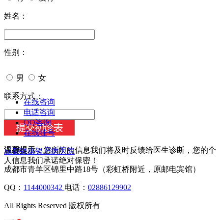
姓名：
性别：
男
女
今天日期：
联系方式：
在线咨询
电话咨询
QQ咨询
在线挂号
温馨提示：
您所填的信息我们将及时反馈给医生诊断，您的个
成都银康银屑病医院
人信息我们承诺绝对保密！
成都市青羊区锦里中路18号（彩虹桥附近，原邮电宾馆）
QQ：
1144000342
电话：
02886129902
All Rights Reserved 版权所有