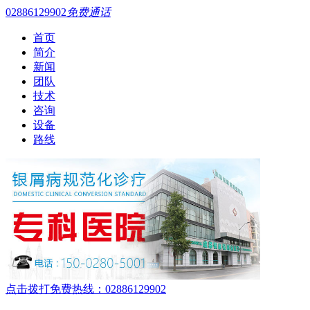
02886129902
免费通话
首页
简介
新闻
团队
技术
咨询
设备
路线
点击拨打免费热线：02886129902