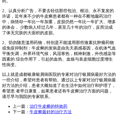
药。
2、认真分析广告，不要去轻信那些包治、根治、永不复发的
许诺，近年来不少的牛皮癣患者都有一种在不断地服药治疗
中，病情却一年比一年加重，皮损仍然一年比一年扩大、增多
的体会， 少数病人经过几年，甚至几十年的治疗，反而治成
了体无完肤的大面积的皮损。
2、切勿随意滥用药物，特别是不能滥用那些激素抗肿瘤药物
或免疫抑制剂：牛皮癣的发病是由先天易感基因，在机体气血
平衡失调，外界环境气候，风湿寒热，精神刺激，外伤感染等
因素的 综合作用下，引起的血热、血燥与表皮细胞过度增生
性病变。
以上就是成都银康银屑病医院的专家对治疗银屑病最好方法的
一些介绍，希望对患者有帮助。通过以上专家对治疗银屑病最
好方法的介绍，患者大概知道了在生活中如何治疗和护理了，
希望患 者早日康复，如果患者还有牛皮癣治疗方面的问题，
请尽早与我院的专家联系。
上一篇：
治疗牛皮癣的特效药
下一篇：
牛皮癣最好的治疗方法