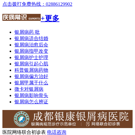
点击拨打免费热线：02886129902
+更多
银屑病药 吡
银屑病适合结婚
银屑病治愈后会
银屑病指甲改变
银屑病护士护理
银屑病引起心肌
科普银屑病药物
银屑病偏方治好
银屑甲属于什么
微卡对银屑病
银屑病影响骨头
银屑病怎么辨证
医院网络联合初诊表
电话咨询