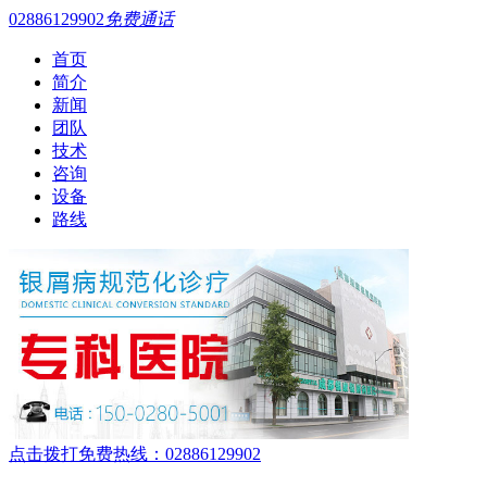
02886129902
免费通话
首页
简介
新闻
团队
技术
咨询
设备
路线
点击拨打免费热线：02886129902