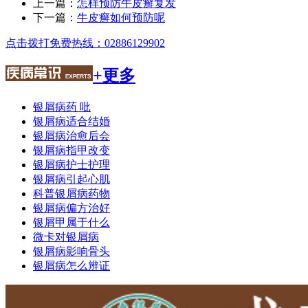
上一篇：
怎样预防牛皮癣复发
下一篇：
牛皮癣如何预防呢
点击拨打免费热线：02886129902
+更多
银屑病药 吡
银屑病适合结婚
银屑病治愈后会
银屑病指甲改变
银屑病护士护理
银屑病引起心肌
科普银屑病药物
银屑病偏方治好
银屑甲属于什么
微卡对银屑病
银屑病影响骨头
银屑病怎么辨证