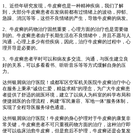
1、近些年研究发现，牛皮癣也是一种精神疾病，我们了解
到，大部分牛皮癣患者在发病前都有过情绪上的波动，抑郁、
急躁、消沉等等，这些不良情绪的产生，导致牛皮癣的病发。
2、牛皮癣的药物治疗固然重要，心理方面的治疗也是需要做
到的。牛皮癣患者由于长期生活在不良情绪中，并且不愿与人
沟通，心理上多少有些疾病，因此，治疗牛皮癣的过程中，心
理开导是必要的。
3、牛皮癣患者平时可以和病友多交流、沟通，与医生建立良
好的关系，可以多看看书、听听音乐等等方式缓解自身的压
力。
达州银屑病治疗医院！成都军区空军机关医院牛皮癣治疗中心
在服务上秉承“诚信仁爱，精益求精”的理念，为广大牛皮癣患
者提供了舒适的就医环境，建立了以病人为科室的科学布局和
便捷就医的合理流程，构建“军民兼容、军地一体”服务体制，
实现了全程导医服务绿色通道。
达州银屑病治疗医院！牛皮癣的身心护理对于牛皮癣的康复非
常关键，牛皮癣患者不可只重视药物方面的治疗，这种治疗即
便可以临床治愈牛皮癣，但是愈后不护理，牛皮癣还是会复发