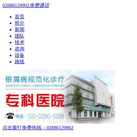
02886129902
免费通话
首页
简介
新闻
团队
技术
咨询
设备
路线
点击拨打免费热线：02886129902