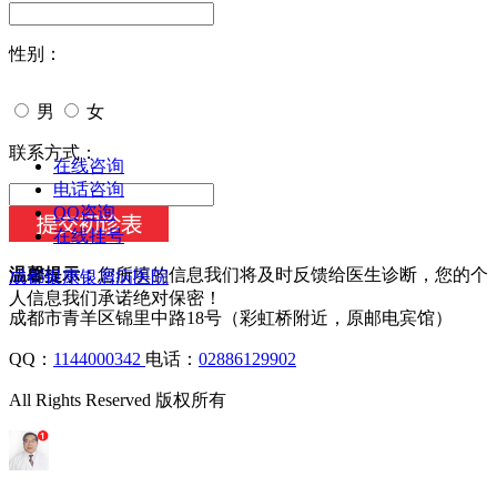
性别：
男
女
今天日期：
联系方式：
在线咨询
电话咨询
QQ咨询
在线挂号
温馨提示：
您所填的信息我们将及时反馈给医生诊断，您的个
成都银康银屑病医院
人信息我们承诺绝对保密！
成都市青羊区锦里中路18号（彩虹桥附近，原邮电宾馆）
QQ：
1144000342
电话：
02886129902
All Rights Reserved 版权所有