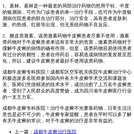
1、蒽林。蒽林是一种最老的局部治疗药物仍然用于轻、中度
的银屑病，可作为门诊患者的单一治疗手段，也可作为中度银
屑病住院患者的联合治疗部分。治疗安全，虽有患者皮肤刺
激、灼热感、红斑等出现，但无系统药物不良反应。
2、糖皮质激素。该类激素药物牛皮癣患者尽量不使用，激素
类药物对于牛皮癣患者来说有非常大的危害，激素类药物对于
缓解牛皮癣的病情的确有作用，但是，该类药物容易使得患者
有过分的依赖性，患者在停药后，容易造成病情的复发甚至恶
化，所以，建议牛皮癣患者最好不使用该类药物。
成都牛皮癣专科医院！成都军区空军机关医院牛皮癣治疗中心
积极选派多名医师参加国内外各大牛皮癣学术交流和课题攻
关。医师们凭借精湛的技术水平，成功治愈了上万名牛皮癣患
者，受到了人民群众的高度赞扬，成为四川省牛皮癣医疗行业
的一支主力军。
成都牛皮癣专科医院！治疗牛皮癣不光要靠药物，日常生活注
意也是必不可少的，牛皮癣专家提醒，患者在平时可以多了解
有关牛皮癣的常识，对于牛皮癣的治疗是非常有益的。
上一篇：
成都牛皮癣治疗医院