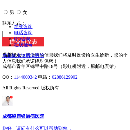
男
女
今天日期：
联系方式：
在线咨询
电话咨询
QQ咨询
在线挂号
温馨提示：
您所填的信息我们将及时反馈给医生诊断，您的个
成都银康银屑病医院
人信息我们承诺绝对保密！
成都市青羊区锦里中路18号（彩虹桥附近，原邮电宾馆）
QQ：
1144000342
电话：
02886129902
All Rights Reserved 版权所有
成都银康银屑病医院
您好，请问有什么可以帮助到您...