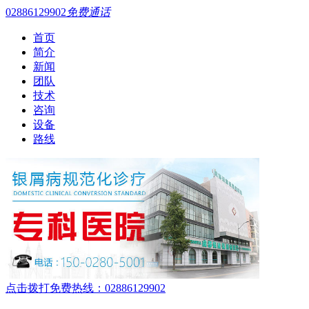
02886129902
免费通话
首页
简介
新闻
团队
技术
咨询
设备
路线
点击拨打免费热线：02886129902