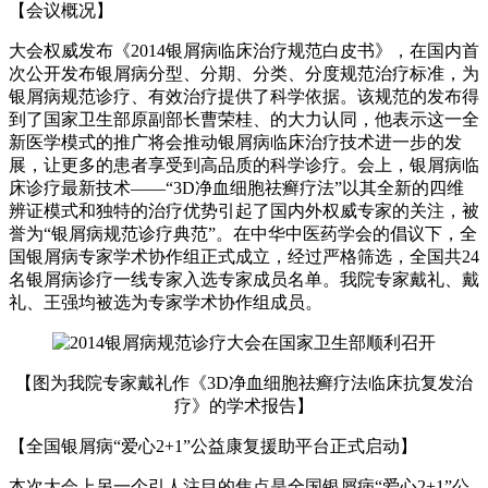
【会议概况】
大会权威发布《2014银屑病临床治疗规范白皮书》，在国内首
次公开发布银屑病分型、分期、分类、分度规范治疗标准，为
银屑病规范诊疗、有效治疗提供了科学依据。该规范的发布得
到了国家卫生部原副部长曹荣桂、的大力认同，他表示这一全
新医学模式的推广将会推动银屑病临床治疗技术进一步的发
展，让更多的患者享受到高品质的科学诊疗。会上，银屑病临
床诊疗最新技术——“3D净血细胞祛癣疗法”以其全新的四维
辨证模式和独特的治疗优势引起了国内外权威专家的关注，被
誉为“银屑病规范诊疗典范”。在中华中医药学会的倡议下，全
国银屑病专家学术协作组正式成立，经过严格筛选，全国共24
名银屑病诊疗一线专家入选专家成员名单。我院专家戴礼、戴
礼、王强均被选为专家学术协作组成员。
【图为我院专家戴礼作《3D净血细胞祛癣疗法临床抗复发治
疗》的学术报告】
【全国银屑病“爱心2+1”公益康复援助平台正式启动】
本次大会上另一个引人注目的焦点是全国银屑病“爱心2+1”公