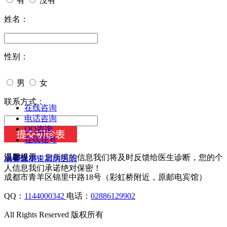
有
没有
姓名：
性别：
男
女
今天日期：
联系方式：
在线咨询
电话咨询
QQ咨询
在线挂号
温馨提示：
您所填的信息我们将及时反馈给医生诊断，您的个
成都银康银屑病医院
人信息我们承诺绝对保密！
成都市青羊区锦里中路18号（彩虹桥附近，原邮电宾馆）
QQ：
1144000342
电话：
02886129902
All Rights Reserved 版权所有