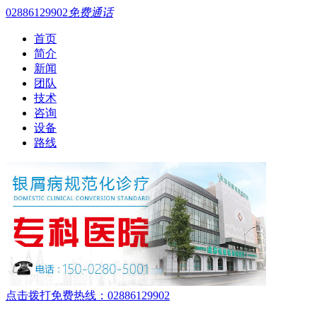
02886129902
免费通话
首页
简介
新闻
团队
技术
咨询
设备
路线
点击拨打免费热线：02886129902