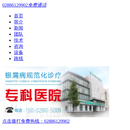
02886129902
免费通话
首页
简介
新闻
团队
技术
咨询
设备
路线
点击拨打免费热线：02886129902