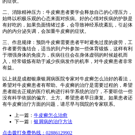
的症状。
二、消除精神压力：牛皮癣患者要学会释放自己的心理压力，
始终以积极乐观的心态来面对疾病。好的心情对疾病的护肤是
有好吃的，如果负面情绪过多，会导致神经系统紊乱，引起体
内的内分泌失调，会加重牛皮癣的症状。
三、作息规律：预防牛皮癣需要患者平时避免过度的疲劳，工
作者要劳逸结合，适当的到户外参加一些体育锻炼，这样有利
于增强身体的免疫力，疾病往往会在身体虚弱的时候趁机而
入，经常锻炼有助于减少疾病发作的机率，对牛皮癣患者非常
有益。
以上就是成都银康银屑病医院专家对牛皮癣怎么治好的看法，
希望对牛皮癣患者有帮助。牛皮癣的治疗是需要过程的，希望
患者能去正规的医疗机构进行科学系统的治疗，不要听信一些
没有科学依据的偏方、土方。希望患者早日康复。如果患者还
有牛皮癣治疗方面的问题，请尽早与我院的专家联系。
上一篇：
牛皮癣怎么治愈
下一篇：
银屑病的治疗方法
点击拨打免费热线：02886129902