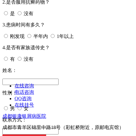
2.是否服用抗癣药物？
是
没有
3.患病时间有多久？
刚发现
半年内
1年以上
4.是否有家族遗传史？
有
没有
姓名：
在线咨询
电话咨询
性别：
QQ咨询
在线挂号
男
女
成都银康银屑病医院
今天日期：
联系方式：
成都市青羊区锦里中路18号（彩虹桥附近，原邮电宾馆）