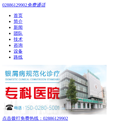
02886129902
免费通话
首页
简介
新闻
团队
技术
咨询
设备
路线
点击拨打免费热线：02886129902