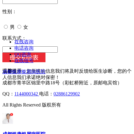
性别：
男
女
今天日期：
联系方式：
在线咨询
电话咨询
QQ咨询
在线挂号
温馨提示：
您所填的信息我们将及时反馈给医生诊断，您的个
成都银康银屑病医院
人信息我们承诺绝对保密！
成都市青羊区锦里中路18号（彩虹桥附近，原邮电宾馆）
QQ：
1144000342
电话：
02886129902
All Rights Reserved 版权所有