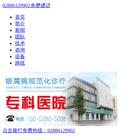
02886129902
免费通话
首页
简介
新闻
团队
技术
咨询
设备
路线
点击拨打免费热线：02886129902