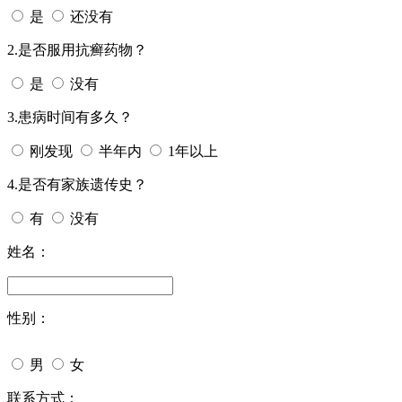
是
还没有
2.是否服用抗癣药物？
是
没有
3.患病时间有多久？
刚发现
半年内
1年以上
4.是否有家族遗传史？
有
没有
姓名：
性别：
男
女
今天日期：
联系方式：