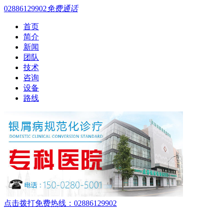
02886129902
免费通话
首页
简介
新闻
团队
技术
咨询
设备
路线
点击拨打免费热线：02886129902