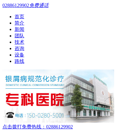
02886129902
免费通话
首页
简介
新闻
团队
技术
咨询
设备
路线
点击拨打免费热线：02886129902