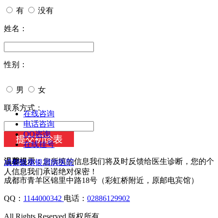
有
没有
姓名：
性别：
男
女
今天日期：
联系方式：
在线咨询
电话咨询
QQ咨询
在线挂号
温馨提示：
您所填的信息我们将及时反馈给医生诊断，您的个
成都银康银屑病医院
人信息我们承诺绝对保密！
成都市青羊区锦里中路18号（彩虹桥附近，原邮电宾馆）
QQ：
1144000342
电话：
02886129902
All Rights Reserved 版权所有