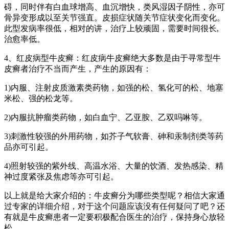
碍，同时伴有白血球增高、血沉增快，类风湿因子阴性，亦可
骨异变形成以至关节强直。皮损症状随关节症状变化而变化。
此型发病率很低，相对的讲，治疗上较顽固，需要时间很长,
治愈率低。
4、红皮病型牛皮癣：红皮病牛皮癣绝大多数是由于寻常型牛
皮癣者治疗不当而产生，产生的原因有：
1)内服、注射皮质激素类药物，如强的松、氢化可的松、地塞
米松、强的松龙等。
2)内服抗肿瘤类药物，如白血宁、乙亚胺、乙双吗啉等。
3)刺激性较强的外用药物，如芥子气软膏、砷和汞制剂类等药
品亦可引起。
4)照射较强的紫外线、高温水浴、大量的饮酒、发热感染、精
神过度紧张及焦虑等亦可引起。
以上就是给大家介绍的：牛皮癣分为哪些类型呢？相信大家通
过专家的详细介绍，对于这个问题应该没有任何疑问了吧？还
有就是牛皮癣患者一定要积极配合医生的治疗，保持身心放轻
松。