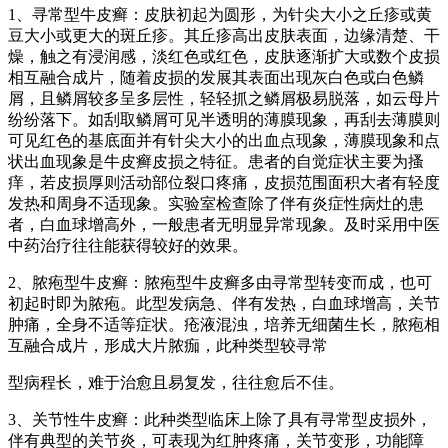
1、寻常型牛皮癣：皮肤初起为圆形，为针尖大小之丘疹或黄
豆大小或更大的斑丘疹。其丘疹高出皮肤表面，边缘清楚、干
燥，触之有浸润感，淡红色或红色，皮肤逐渐扩大或数个皮损
相互融合成片，随着皮损的发展其表面出现灰白色或白色鳞
屑，且鳞屑较多呈多层性，轻轻抓之鳞屑极易脱落，如云母片
纷纷落下。如刮取鳞屑可见半透明的薄膜现象，再刮去薄膜则
可见红色的基底面并有针尖大小的出血点现象，薄膜现象和点
状出血现象是牛皮癣皮损之特征。患者的自觉症状主要为搔
痒，若皮损厚则活动部位裂口疼痛，皮损范围面积大者有轻度
发热和周身不适现象。实验室检查除了伴有炎症性病灶的患
者，白血球增高外，一般患者无明显异常现象。及时采用中医
中药治疗往往能获得较好的效果。
2、脓疱型牛皮癣：脓疱型牛皮癣多由寻常型转变而成，也可
初起时即为脓疱。此型发病急、伴有发热，白血球增高，关节
肿痛，全身不适等症状。疮液混浊，培养无细菌生长，脓疱相
互融合成片，形成大片脓痂，此种类型较寻常
型病程长，难于治愈且易复发，往往愈后不佳。
3、关节性牛皮癣：此种类型临床上除了具有寻常型皮损外，
伴有典型的关节炎，可表现为红肿疼痛，关节变形，功能障