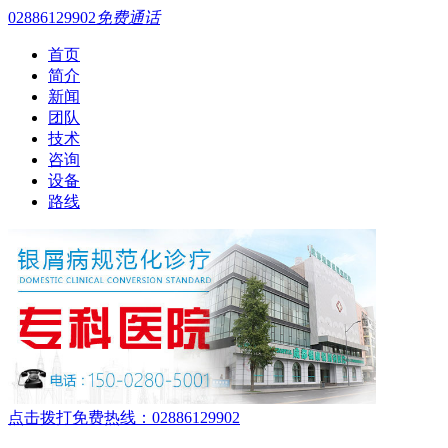
02886129902
免费通话
首页
简介
新闻
团队
技术
咨询
设备
路线
点击拨打免费热线：02886129902