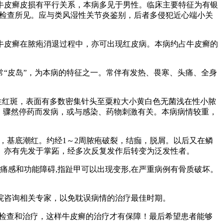
牛皮癣皮损有平行关系，本病多见于男性。临床主要特征为有银
线检查所见。应与类风湿性关节炎鉴别，后者多侵犯近心端小关
牛皮癣在脓疱消退过程中，亦可出现红皮病。本病约占牛皮癣的
“皮岛”，为本病的特征之一。常伴有发热、畏寒、头痛、全身
性红斑，表面有多数密集针头至粟粒大小黄白色无菌浅在性小脓
，骤然停药而发病，或与感染、药物刺激有关。本病病情较重，
疱，基底潮红。约经1～2周脓疱破裂，结痂，脱屑。以后又在鳞
。亦有先发于掌跖，经多次反复发作后转变为泛发性者。
疼痛感和功能障碍,指趾甲可以出现变形,在严重病例有骨质破坏。
院咨询相关专家，以免耽误病情的治疗最佳时期。
行检查和治疗，这样牛皮癣的治疗才有保障！最后希望患者能够