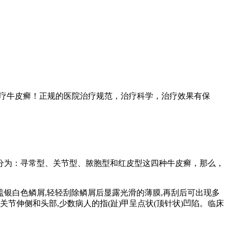
治疗牛皮癣！正规的医院治疗规范，治疗科学，治疗效果有保
分为：寻常型、关节型、脓胞型和红皮型这四种牛皮癣，那么，
银白色鳞屑,轻轻刮除鳞屑后显露光滑的薄膜,再刮后可出现多
节伸侧和头部,少数病人的指(趾)甲呈点状(顶针状)凹陷。临床