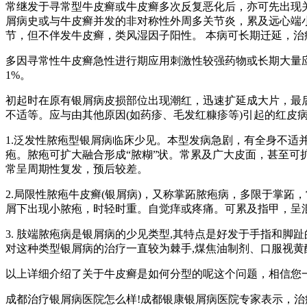
常继发于寻常型牛皮癣或牛皮癣多次反复恶化后，亦可先出现
屑病史或与牛皮癣并发的非对称性外周多关节炎，累及远心端小
节，但不伴发牛皮癣，类风湿因子阳性。 本病可长期迁延，治
多因寻常性牛皮癣急性进行期应用刺激性较强药物或长期大量
1%。
初起时在原有银屑病皮损部位出现潮红，迅速扩延成大片，最
不适等。应与由其他原因(如药疹、毛发红糠疹等)引起的红皮
1.泛发性脓疱型银屑病临床少见。本型发病急剧，有全身不
疱。脓疱可扩大融合形成“脓糊”状。常累及广大皮面，甚至
常呈周期性复发，预后较差。
2.局限性脓疱牛皮癣(银屑病)，又称掌跖脓疱病，多限于掌
屑下出现小脓疱，时轻时重。自觉痒或疼痛。可累及指甲，呈
3. 肢端脓疱病是银屑病的少见类型,其特点是好发于手指和脚
对这种类型银屑病的治疗一直较为棘手,煤焦油制剂、口服视
以上详细介绍了关于牛皮癣是如何分型的呢这个问题，相信您
成都治疗银屑病医院怎么样!成都银康银屑病医院专家表示，