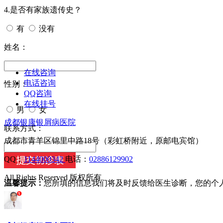
4.是否有家族遗传史？
有
没有
姓名：
在线咨询
电话咨询
性别：
QQ咨询
在线挂号
男
女
成都银康银屑病医院
今天日期：
联系方式：
成都市青羊区锦里中路18号（彩虹桥附近，原邮电宾馆）
QQ：
1144000342
电话：
02886129902
All Rights Reserved 版权所有
温馨提示：
您所填的信息我们将及时反馈给医生诊断，您的个