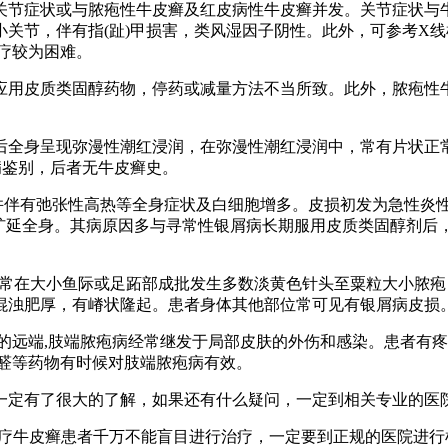
关节症状或与脓疱性牛皮癣及红皮病性牛皮癣并发。关节症状与
关节，伴有指(趾)甲损害，类风湿因子阴性。此外，可参考X
疗较为困难。
应用皮质类固醇药物，停药或减量方法不当所致。此外，脓疱性
后全身呈现弥漫性潮红浸润，在弥漫性潮红浸润中，常有片状正常
病鉴别，后者无牛皮癣史。
适并伴有弛张性高热等全身症状及白细胞增多。皮损初发为急性炎
可扩延全身。其病原因多与寻常性银屑病长期服用皮质类固醇剂后
跖，常在大小鱼际或足跖部成批发生多数淡黄色针头至粟粒大小脓
混浊肥厚，有嵴状隆起。患者身体其他部位常可见有银屑病皮损
趾的远端,肢端脓疱病经常继发于局部皮肤的外伤和感染。患者有
黄醛等药物有时候对肢端脓疱病有效。
一定有了很大的了解，如果还有什么疑问，一定到相关专业的医
治疗牛皮癣患者千万不能盲目进行治疗，一定要到正规的医院进