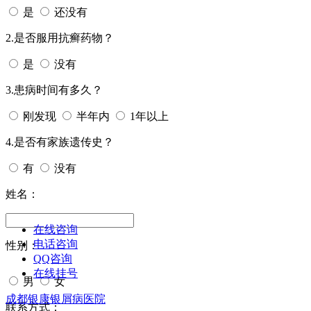
是
还没有
2.是否服用抗癣药物？
是
没有
3.患病时间有多久？
刚发现
半年内
1年以上
4.是否有家族遗传史？
有
没有
姓名：
在线咨询
电话咨询
性别：
QQ咨询
在线挂号
男
女
成都银康银屑病医院
今天日期：
联系方式：