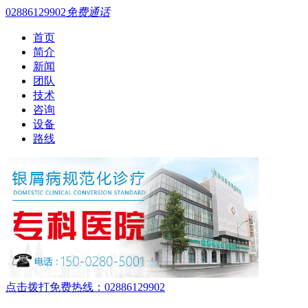
02886129902
免费通话
首页
简介
新闻
团队
技术
咨询
设备
路线
点击拨打免费热线：02886129902