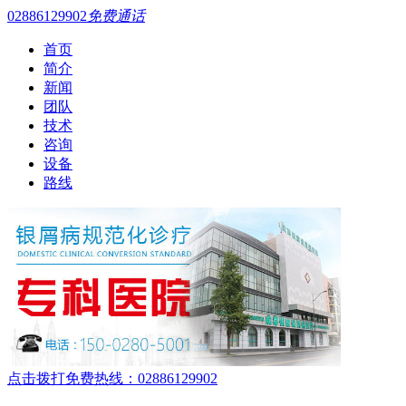
02886129902
免费通话
首页
简介
新闻
团队
技术
咨询
设备
路线
点击拨打免费热线：02886129902