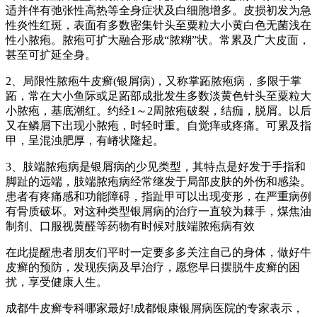
适并伴有弛张性高热等全身症状及白细胞增多。皮损初发为急
性炎性红斑，表面有多数密集针头至粟粒大小黄白色无菌浅在
性小脓疱。脓疱可扩大融合形成“脓糊”状。常累及广大皮面，
甚至可扩延全身。
2、局限性脓疱牛皮癣(银屑病)，又称掌跖脓疱病，多限于掌
跖，常在大小鱼际或足跖部成批发生多数淡黄色针头至粟粒大
小脓疱，基底潮红。约经1～2周脓疱破裂，结痂，脱屑。以后
又在鳞屑下出现小脓疱，时轻时重。自觉痒或疼痛。可累及指
甲，呈混浊肥厚，有嵴状隆起。
3、肢端脓疱病是银屑病的少见类型，其特点是好发于手指和
脚趾的远端，肢端脓疱病经常继发于局部皮肤的外伤和感染。
患者有疼痛感和功能障碍，指趾甲可以出现变形，在严重病例
有骨质破坏。对这种类型银屑病的治疗一直较为棘手，煤焦油
制剂、口服视黄醛等药物有时候对肢端脓疱病有效
在此提醒患者朋友们平时一定要多多关注自己的身体，做好牛
皮癣的预防，发现疾病及早治疗，愿您早日摆脱牛皮癣的困
扰，享受健康人生。
成都牛皮癣专科哪家最好!成都银康银屑病医院的专家表示，