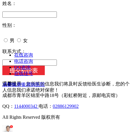
姓名：
性别：
男
女
今天日期：
联系方式：
在线咨询
电话咨询
QQ咨询
在线挂号
温馨提示：
您所填的信息我们将及时反馈给医生诊断，您的个
成都银康银屑病医院
人信息我们承诺绝对保密！
成都市青羊区锦里中路18号（彩虹桥附近，原邮电宾馆）
QQ：
1144000342
电话：
02886129902
All Rights Reserved 版权所有