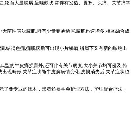
红,继而大量脱屑,呈糠麸状,常伴有发热、畏寒、头痛、关节痛等
无菌性表浅脓胞,附有少量菲薄鳞屑.脓胞迅速增多,相互融合成
涸,结褐色痂,痂脱落后可出现小片鳞屑,鳞屑下又有新的脓胞出
典型的牛皮癣损害外,还可伴有关节病变,大小关节均可侵及,特
出现畸形,关节症状随牛皮癣病情变化,皮损消失后,关节症状也
癣除了要专业的技术，患者还要学会护理方法，护理配合疗法，