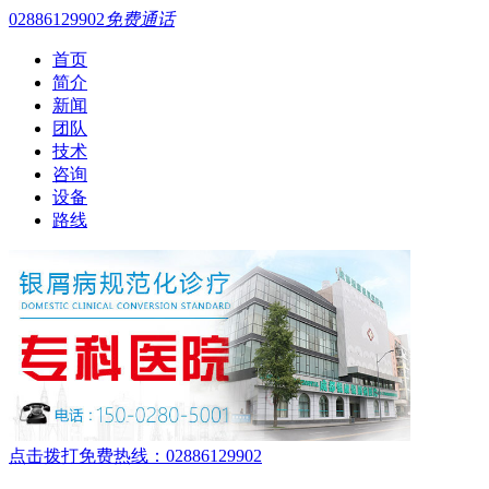
02886129902
免费通话
首页
简介
新闻
团队
技术
咨询
设备
路线
点击拨打免费热线：02886129902