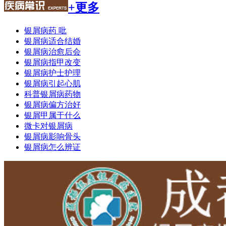
+更多
银屑病药 吡
银屑病适合结婚
银屑病治愈后会
银屑病指甲改变
银屑病护士护理
银屑病引起心肌
科普银屑病药物
银屑病偏方治好
银屑甲属于什么
微卡对银屑病
银屑病影响骨头
银屑病怎么辨证