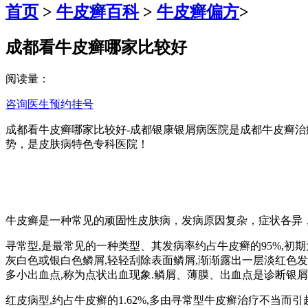
首页
>
牛皮癣百科
>
牛皮癣偏方
>
成都看牛皮癣哪家比较好
阅读量：
咨询医生
预约挂号
成都看牛皮癣哪家比较好-成都银康银屑病医院是成都牛皮癣
势，是皮肤病特色专科医院！
牛皮癣是一种常见的顽固性皮肤病，发病原因复杂，症状各异
寻常型,是最常见的一种类型、其发病率约占牛皮癣的95%,初期
灰白色或银白色鳞屑,轻轻刮除表面鳞屑,渐渐露出一层淡红色发
多小出血点,称为点状出血现象.鳞屑、薄膜、出血点是诊断银屑
红皮病型,约占牛皮癣的1.62%,多由寻常型牛皮癣治疗不当