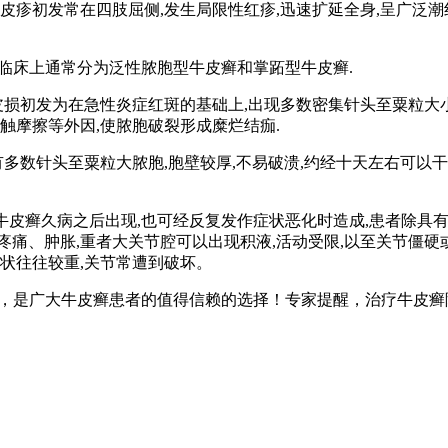
皮疹初发常在四肢屈侧,发生局限性红疹,迅速扩延全身,呈广泛潮
%,临床上通常分为泛性脓胞型牛皮癣和掌跖型牛皮癣.
皮损初发为在急性炎症红斑的基础上,出现多数密集针头至粟粒大小
触摩擦等外因,使脓胞破裂形成糜烂结痂.
有多数针头至粟粒大脓胞,胞壁较厚,不易破溃,约经十天左右可以干
型牛皮癣久病之后出现,也可经反复发作症状恶化时造成,患者除具有
痛、肿胀,重者大关节腔可以出现积液,活动受限,以至关节僵硬或
状往往较重,关节常遭到破坏。
癣，是广大牛皮癣患者的值得信赖的选择！专家提醒，治疗牛皮