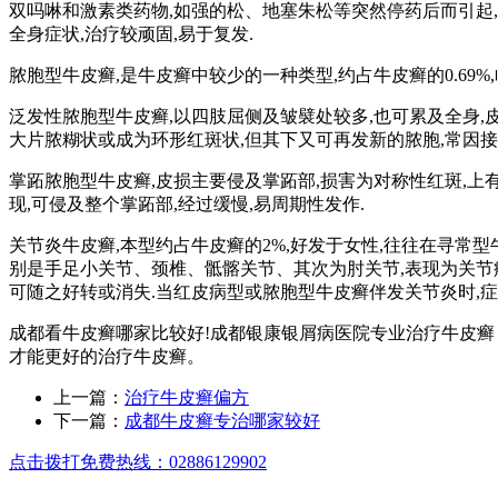
双吗啉和激素类药物,如强的松、地塞朱松等突然停药后而引起,
全身症状,治疗较顽固,易于复发.
脓胞型牛皮癣,是牛皮癣中较少的一种类型,约占牛皮癣的0.69
泛发性脓胞型牛皮癣,以四肢屈侧及皱襞处较多,也可累及全身,
大片脓糊状或成为环形红斑状,但其下又可再发新的脓胞,常因接
掌跖脓胞型牛皮癣,皮损主要侵及掌跖部,损害为对称性红斑,上
现,可侵及整个掌跖部,经过缓慢,易周期性发作.
关节炎牛皮癣,本型约占牛皮癣的2%,好发于女性,往往在寻常
别是手足小关节、颈椎、骶髂关节、其次为肘关节,表现为关节疼
可随之好转或消失.当红皮病型或脓胞型牛皮癣伴发关节炎时,症
成都看牛皮癣哪家比较好!成都银康银屑病医院专业治疗牛皮
才能更好的治疗牛皮癣。
上一篇：
治疗牛皮癣偏方
下一篇：
成都牛皮癣专治哪家较好
点击拨打免费热线：02886129902