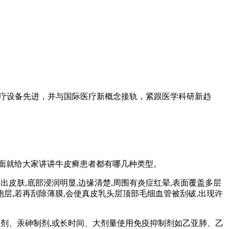
医疗设备先进，并与国际医疗新概念接轨，紧跟医学科研新趋
面就给大家讲讲牛皮癣患者都有哪几种类型。
出皮肤,底部浸润明显,边缘清楚,周围有炎症红晕,表面覆盖多层
层,若再刮除薄膜,会使真皮乳头层顶部毛细血管被刮破,出现许
酸制剂、汞砷制剂,或长时间、大剂量使用免疫抑制剂如乙亚肺、乙