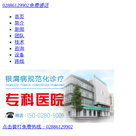
02886129902
免费通话
首页
简介
新闻
团队
技术
咨询
设备
路线
点击拨打免费热线：02886129902