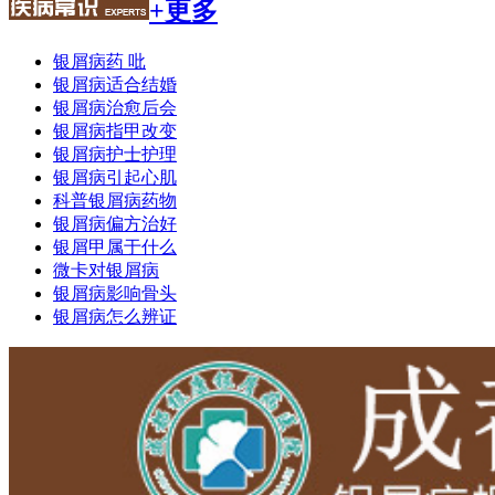
+更多
银屑病药 吡
银屑病适合结婚
银屑病治愈后会
银屑病指甲改变
银屑病护士护理
银屑病引起心肌
科普银屑病药物
银屑病偏方治好
银屑甲属于什么
微卡对银屑病
银屑病影响骨头
银屑病怎么辨证