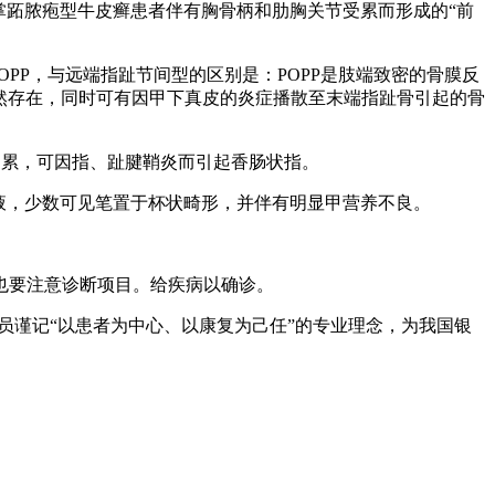
掌跖脓疱型牛皮癣患者伴有胸骨柄和肋胸关节受累而形成的“前
PP，与远端指趾节间型的区别是：POPP是肢端致密的骨膜反
必然存在，同时可有因甲下真皮的炎症播散至末端指趾骨引起的骨
受累，可因指、趾腱鞘炎而引起香肠状指。
积液，少数可见笔置于杯状畸形，并伴有明显甲营养不良。
也要注意诊断项目。给疾病以确诊。
员谨记“以患者为中心、以康复为己任”的专业理念，为我国银