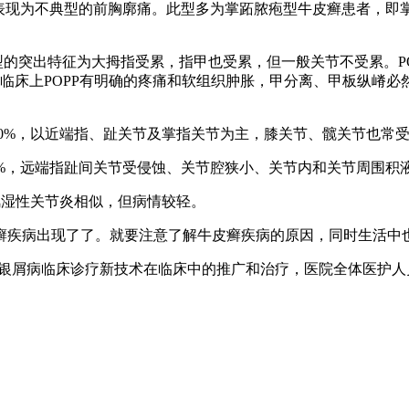
表现为不典型的前胸廓痛。此型多为掌跖脓疱型牛皮癣患者，即
型的突出特征为大拇指受累，指甲也受累，但一般关节不受累。PO
节。临床上POPP有明确的疼痛和软组织肿胀，甲分离、甲板纵嵴
。
70%，以近端指、趾关节及掌指关节为主，膝关节、髋关节也常
10%，远端指趾间关节受侵蚀、关节腔狭小、关节内和关节周围
风湿性关节炎相似，但病情较轻。
癣疾病出现了了。就要注意了解牛皮癣疾病的原因，同时生活中
银屑病临床诊疗新技术在临床中的推广和治疗，医院全体医护人