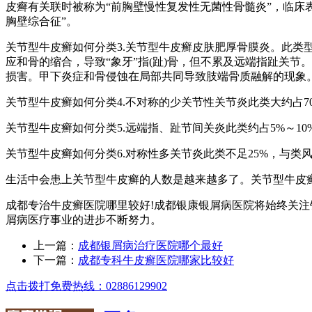
皮癣有关联时被称为“前胸壁慢性复发性无菌性骨髓炎”，临床
胸壁综合征”。
关节型牛皮癣如何分类3.关节型牛皮癣皮肤肥厚骨膜炎。此类
应和骨的缩合，导致“象牙”指(趾)骨，但不累及远端指趾关
损害。甲下炎症和骨侵蚀在局部共同导致肢端骨质融解的现象
关节型牛皮癣如何分类4.不对称的少关节性关节炎此类大约占
关节型牛皮癣如何分类5.远端指、趾节间关炎此类约占5%～
关节型牛皮癣如何分类6.对称性多关节炎此类不足25%，与类
生活中会患上关节型牛皮癣的人数是越来越多了。关节型牛皮
成都专治牛皮癣医院哪里较好!成都银康银屑病医院将始终关注
屑病医疗事业的进步不断努力。
上一篇：
成都银屑病治疗医院哪个最好
下一篇：
成都专科牛皮癣医院哪家比较好
点击拨打免费热线：02886129902