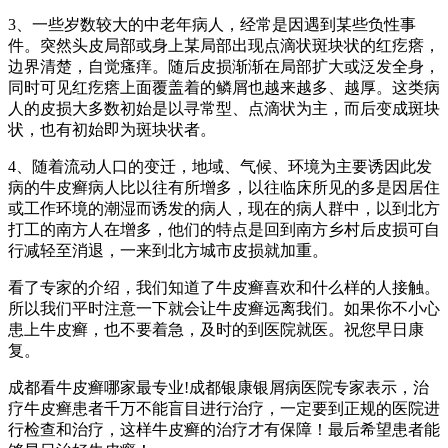
3、一些岁数较大的中老年病人，经常是因遇到某些负性事
件。突然头皮局部或身上某局部出现点滴状斑块状的红疙瘩，
边界清楚，自觉瘙痒。随后皮损渐渐在局部扩大或泛发全身，
同时可见红疙瘩上面覆盖着的鳞屑也越来越多、越厚。这类病
人的皮损大多数初始是以寻常型、点滴状为主，而后变成斑块
状，也有初始即为斑块状者。
4、随着流动人口的变迁，地域、气候、环境为主要诱因此发
病的牛皮癣病人比以往有所增多，以往临床所见的多是因居住
或工作环境的潮湿而诱发的病人，现在的病人群中，以到北方
打工的南方人在增多，他们的特点是回到南方乡村后皮损可自
行减轻至消退，一来到北方城市皮损就加重。
看了专家的介绍，我们知道了牛皮癣喜欢和什么样的人接触。
所以我们平时注意一下就会让牛皮癣远离我们。如果你不小心
患上牛皮癣，也不要着急，及时的到医院就医。祝您早日康
复。
成都看牛皮癣哪家最专业!成都银康银屑病医院专家表示，治
疗牛皮癣患者千万不能盲目进行治疗，一定要到正规的医院进
行检查和治疗，这样牛皮癣的治疗才有保障！最后希望患者能