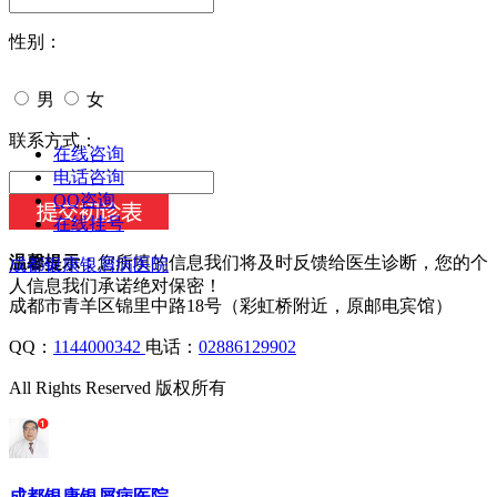
性别：
男
女
今天日期：
联系方式：
在线咨询
电话咨询
QQ咨询
在线挂号
温馨提示：
您所填的信息我们将及时反馈给医生诊断，您的个
成都银康银屑病医院
人信息我们承诺绝对保密！
成都市青羊区锦里中路18号（彩虹桥附近，原邮电宾馆）
QQ：
1144000342
电话：
02886129902
All Rights Reserved 版权所有
成都银康银屑病医院