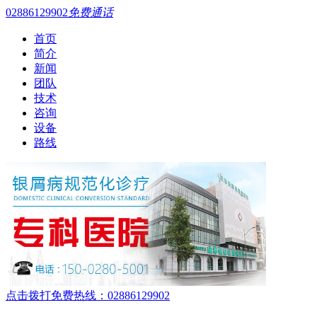
02886129902
免费通话
首页
简介
新闻
团队
技术
咨询
设备
路线
点击拨打免费热线：02886129902