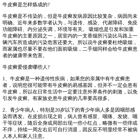
牛皮癣是怎样炼成的?
牛皮癣是不传染的，但是牛皮癣发病原因比较复杂，病因尚未
明确。近年来多数学者认为，与遗传、感染、代谢障碍、免疫
功能障碍、内分泌失调，环境等有关。 吸烟也是引发和加重
牛皮癣的主要原因之一，居室内的一支香烟所污染比马路上一
辆汽车所造成的污染危害还要大。所以说牛皮癣要杜绝吸烟，
而家属也尽量不要在他们面前吸烟，二手烟同样会给牛皮癣患
者的健康带来危害。
牛皮癣爱侵袭哪些人?
1、牛皮癣是一种遗传性疾病，如果您的亲属中有牛皮癣患
者，说明您很可能带有牛皮癣的易感基因，但并不一定会患有
牛皮癣，所以在日常生活中一定要注意外界条件的刺激，以免
引发牛皮癣。有家族史患牛皮癣的几率要高很多。
2、青少年病人，特别是20岁以下的青少年病人多是因咽部感
染而诱发。在皮损出现之前，病人曾有感冒、咽痛、发烧、咽
干等症状，随后全身或局部出现一些小红点，略微有一些痒或
不痒，持续一周左右后可自行消退，因反应不明显经常不被病
人本人和家人注意。