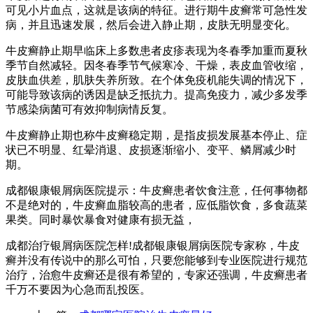
可见小片血点，这就是该病的特征。进行期牛皮癣常可急性发
病，并且迅速发展，然后会进入静止期，皮肤无明显变化。
牛皮癣静止期早临床上多数患者皮疹表现为冬春季加重而夏秋
季节自然减轻。因冬春季节气候寒冷、干燥，表皮血管收缩，
皮肤血供差，肌肤失养所致。在个体免疫机能失调的情况下，
可能导致该病的诱因是缺乏抵抗力。提高免疫力，减少多发季
节感染病菌可有效抑制病情反复。
牛皮癣静止期也称牛皮癣稳定期，是指皮损发展基本停止、症
状已不明显、红晕消退、皮损逐渐缩小、变平、鳞屑减少时
期。
成都银康银屑病医院提示：牛皮癣患者饮食注意，任何事物都
不是绝对的，牛皮癣血脂较高的患者，应低脂饮食，多食蔬菜
果类。同时暴饮暴食对健康有损无益，
成都治疗银屑病医院怎样!成都银康银屑病医院专家称，牛皮
癣并没有传说中的那么可怕，只要您能够到专业医院进行规范
治疗，治愈牛皮癣还是很有希望的，专家还强调，牛皮癣患者
千万不要因为心急而乱投医。