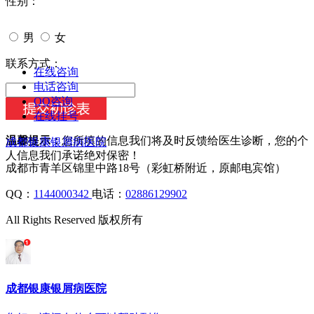
性别：
男
女
今天日期：
联系方式：
在线咨询
电话咨询
QQ咨询
在线挂号
温馨提示：
您所填的信息我们将及时反馈给医生诊断，您的个
成都银康银屑病医院
人信息我们承诺绝对保密！
成都市青羊区锦里中路18号（彩虹桥附近，原邮电宾馆）
QQ：
1144000342
电话：
02886129902
All Rights Reserved 版权所有
成都银康银屑病医院