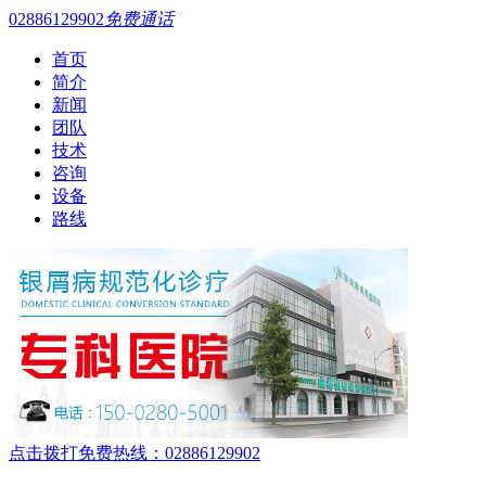
02886129902
免费通话
首页
简介
新闻
团队
技术
咨询
设备
路线
点击拨打免费热线：02886129902