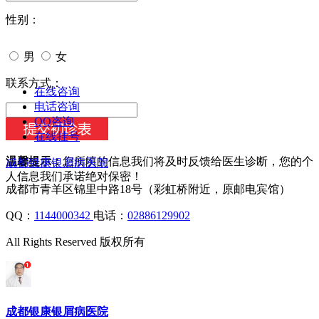
性别：
男
女
今天日期：
联系方式：
在线咨询
电话咨询
QQ咨询
在线挂号
温馨提示：
您所填的信息我们将及时反馈给医生诊断，您的个
成都银康银屑病医院
人信息我们承诺绝对保密！
成都市青羊区锦里中路18号（彩虹桥附近，原邮电宾馆）
QQ：
1144000342
电话：
02886129902
All Rights Reserved 版权所有
成都银康银屑病医院