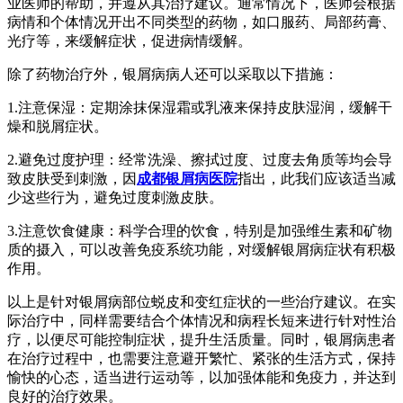
业医师的帮助，并遵从其治疗建议。通常情况下，医师会根据
病情和个体情况开出不同类型的药物，如口服药、局部药膏、
光疗等，来缓解症状，促进病情缓解。
除了药物治疗外，银屑病病人还可以采取以下措施：
1.注意保湿：定期涂抹保湿霜或乳液来保持皮肤湿润，缓解干
燥和脱屑症状。
2.避免过度护理：经常洗澡、擦拭过度、过度去角质等均会导
致皮肤受到刺激，因
成都银屑病医院
指出，此我们应该适当减
少这些行为，避免过度刺激皮肤。
3.注意饮食健康：科学合理的饮食，特别是加强维生素和矿物
质的摄入，可以改善免疫系统功能，对缓解银屑病症状有积极
作用。
以上是针对银屑病部位蜕皮和变红症状的一些治疗建议。在实
际治疗中，同样需要结合个体情况和病程长短来进行针对性治
疗，以便尽可能控制症状，提升生活质量。同时，银屑病患者
在治疗过程中，也需要注意避开繁忙、紧张的生活方式，保持
愉快的心态，适当进行运动等，以加强体能和免疫力，并达到
良好的治疗效果。