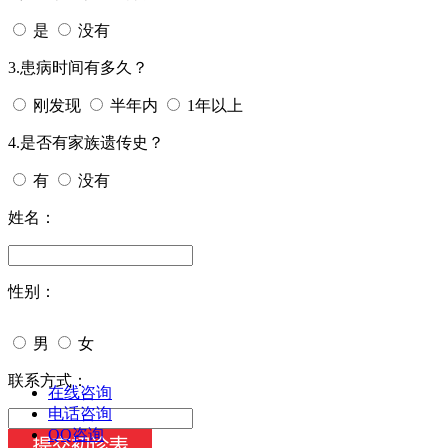
是
没有
3.患病时间有多久？
刚发现
半年内
1年以上
4.是否有家族遗传史？
有
没有
姓名：
性别：
男
女
今天日期：
联系方式：
在线咨询
电话咨询
QQ咨询