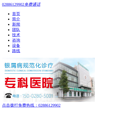
02886129902
免费通话
首页
简介
新闻
团队
技术
咨询
设备
路线
点击拨打免费热线：02886129902