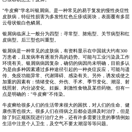
"牛皮癣"学名叫银屑病。是一种常见的易于复发的慢性炎症性
皮肤病，特征性损害为多发性红色丘疹或斑块，表面覆有多层
云母状银白色鳞屑。
银屑病临床上一般分为四型：寻常型、脓疱型、关节病型和红
皮病型。后三型也叫重型。
银屑病是一种常见的皮肤病，有资料显示在中国就大约有300
万患者，且发病率有逐渐升高的趋势。可能与工业污染及工作
环境有关。银屑病病因复杂，确切的病因尚未明确，目前多认
为是由多种因素通过多种途径引起的一种炎症反应，可能与遗
传、免疫功能异常、代谢障碍、感染有关。另外，诱发或使之
加重的因素有：情绪变化、外伤、手术、季节变化、潮湿、射
线照射、内分泌变化、妊娠、刺激性食物及某些药物。但有一
点是明确的："牛皮癣"不传染。
牛皮癣给很多人们的生活带来很大的困扰，对人们的生命、健
康伤害也很大。很多人们在得病之后都会选择及时治疗，但是
除了到正规医院进行治疗之外，还有许多需要注意的事情例如
生活中注意个人卫生，及空气不要太潮湿等等问题。