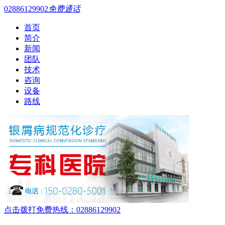
02886129902
免费通话
首页
简介
新闻
团队
技术
咨询
设备
路线
点击拨打免费热线：02886129902