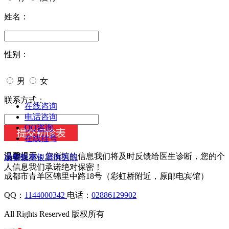
姓名：
性别：
男
女
今天日期：
联系方式：
在线咨询
电话咨询
QQ咨询
在线挂号
温馨提示：
您所填的信息我们将及时反馈给医生诊断，您的个
成都银康银屑病医院
人信息我们承诺绝对保密！
成都市青羊区锦里中路18号（彩虹桥附近，原邮电宾馆）
QQ：
1144000342
电话：
02886129902
All Rights Reserved 版权所有