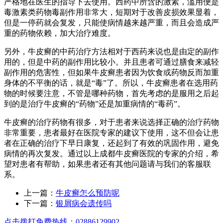
严格地在医生的指导下去使用。西药中所含的激素，滥用便是
毒激素类药物毒副作用非常大，短期对于改善皮损效果显着，
但是一停药就会复发，只能使病情越来越严重，而且会造成严
重的药物依赖，加大治疗难度。
另外，牛皮癣的中药治疗方法相对于西药来说也是由定的副作
用的，但是中药的副作用比较小。并且患者可通过膳食来减轻
副作用的危害性，但如果牛皮癣患者因为饮食或药物反而加重
身体的不平衡的话，就是“毒”了。所以，牛皮癣患者在选用药
物的时候要注意，不管是哪种药物，首先考虑的是服用之后起
到的是治疗牛皮癣的“药物”还是加重病情的“毒药”。
牛皮癣的治疗药物有很多，对于患者来说选择正确的治疗药物
非常重要，患者最好在医院专家的建议下使用，这不但会让患
者在正确的治疗下早日康复，还起到了有效的巩固作用，避免
病情的再次复发。通过以上成都牛皮癣医院的专家的介绍，希
望对患者有帮助，如果患者还有其他问题请与我们的客服联
系。
上一篇：
牛皮癣怎么预防呢
下一篇：
银屑病会遗传吗
点击拨打免费热线：02886129902