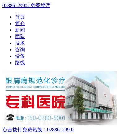
02886129902
免费通话
首页
简介
新闻
团队
技术
咨询
设备
路线
点击拨打免费热线：02886129902